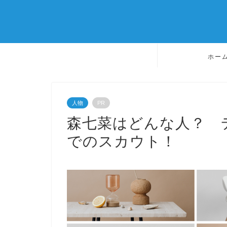
ホー
人物
PR
森七菜はどんな人？ 
でのスカウト！