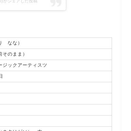
icial)がシェアした投稿
り なな）
前そのまま）
ージックアーティスツ
日