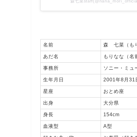
森七菜staff(@nana_mori_off
名前
森 七菜（も
あだ名
もりなな（名
事務所
ソニー・ミュ
生年月日
2001年8月31
星座
おとめ座
出身
大分県
身長
154cm
血液型
A型