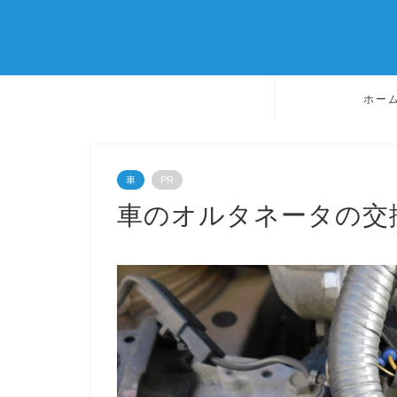
ホー
車
PR
車のオルタネータの交